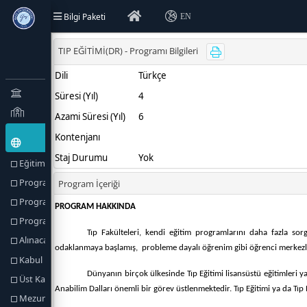
Bilgi Paketi
EN
Eğitim Türü (Amaçlar) ve Hedefler
Program Hakkında
Program Profili
Program Yetkilileri
Alınacak Derece
Kabul Koşulları
Üst Kademeye Geçiş
Mezuniyet Koşulları