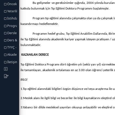
Önceki Öğrenmenin Tanınması
Yeterlilik Koşulları ve Kuralları
İstihdam Olanakları
Program Yeterlikleri
Dersler
Ders & Program Yeterlilikleri
TYYÇ - Program Yeterlilikleri
Akademik Personel
İletişim