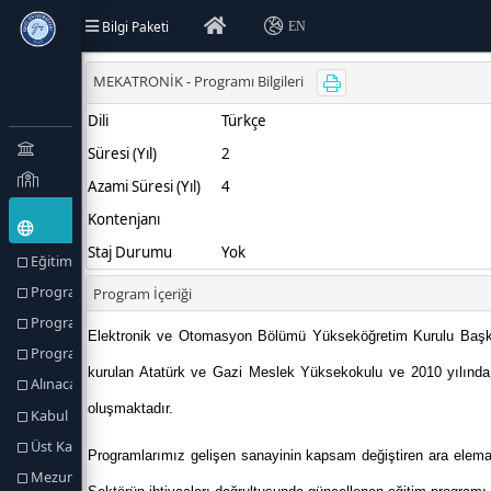
Bilgi Paketi
EN
Eğitim Türü (Amaçlar) ve Hedefler
Program Hakkında
Program Profili
Program Yetkilileri
Alınacak Derece
Kabul Koşulları
Üst Kademeye Geçiş
Mezuniyet Koşulları