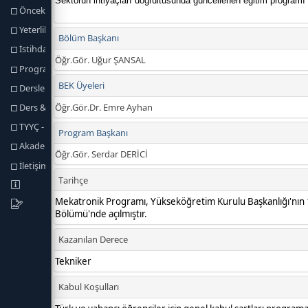
Önceki Öğrenmenin Tanınması
Yeterlilik Koşulları ve Kuralları
İstihdam Olanakları
Program Yeterlikleri
Dersler
Ders & Program Yeterlilikleri
TYYÇ - Program Yeterlilikleri
Akademik Personel
İletişim