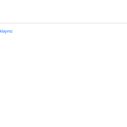
nu Seslendirme Düğmesini Açmak İçin Enter tuşuna basınız
klayınız